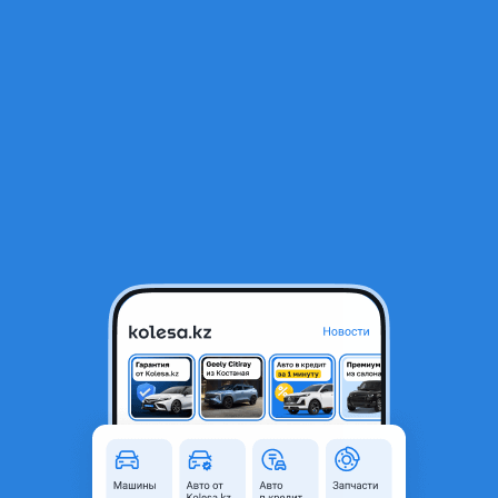
RU
Открыть приложение
1
/
6
Датчик распредвала Примьера п12 Караганда — Алматы,
оригинал.
20 000 ₸