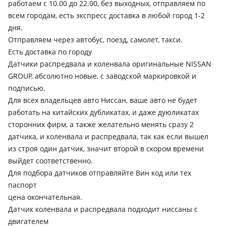
работаем с 10.00 до 22.00, без выходных, отправляем по
2005 - 2008 E11 (E11/NE11), 2008 - 2013 E11 рестайлинг
всем городам, есть экспресс доставка в любой город 1-2
(E11/NE11), 2013 - 2016 E12, 2016 - 2020 E12 рестайлинг,
дня.
2020 - н.в. E13
Отправляем через автобус, поезд, самолет, такси.
Nissan Primera
Есть доставка по городу
1995 - 2002 P11 (P11/W11), 2001 - 2008 P12 (P12/W12)
Датчики распредвала и коленвала оригинальные NISSAN
GROUP, абсолютно новые, с заводской маркировкой и
Nissan Sentra
подписью.
2000 - 2006 B15, 2006 - 2009 B16, 2012 - 2017 B17, 2015 - 2019
Для всех владельцев авто Ниссан, ваше авто не будет
B17 (рестайлинг)
работать на китайских дубликатах, и даже дуюликатах
Nissan Tiida
сторонних фирм, а также желательно менять сразу 2
2004 - 2008 C11, 2007 - 2014 C11 рестайлинг, 2015 - 2016 C13
датчика, и коленвала и распредвала, так как если вышел
из строя один датчик, значит второй в скором времени
Nissan Versa
выйдет соответственно.
2006 - 2012 1 поколение
Для подбора датчиков отправляйте Вин код или тех
Nissan Almera
паспорт
1995 - 2000 N15, 2000 - 2003 N16, 2003 - 2006 N16
цена окончательная.
рестайлинг, 2012 - 2018 G15
Датчик коленвала и распредвала подходит ниссаны с
двигателем