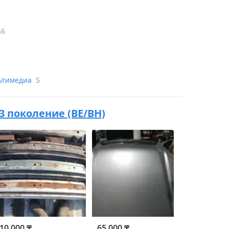
46
льтимедиа
5
 3 поколение (BE/BH)
10 000 ₸
65 000 ₸