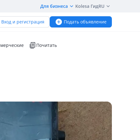
Для бизнеса
Kolesa Гид
RU
Вход и регистрация
Подать объявление
мерческие
Почитать