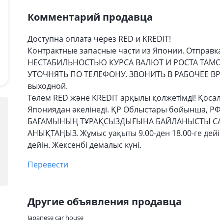
Комментарий продавца
Доступна оплата через RED и KREDIT!
Контрактные запасные части из Японии. Отправка 
НЕСТАБИЛЬНОСТЬЮ КУРСА ВАЛЮТ И РОСТА ТАМ
УТОЧНЯТЬ ПО ТЕЛЕФОНУ. ЗВОНИТЬ В РАБОЧЕЕ ВРЕМЯ
выходной.
Төлем RED және KREDIT арқылы қолжетімді! Қоса
Япониядан әкелінеді. ҚР Облыстары бойынша, Р
БАҒАМЫНЫҢ ТҰРАҚСЫЗДЫҒЫНА БАЙЛАНЫСТЫ С
АНЫҚТАҢЫЗ. Жұмыс уақыты 9.00-ден 18.00-ге дейін, 
дейін. Жексенбі демалыс күні.
Перевести
Другие объявления продавца
Japanese car house