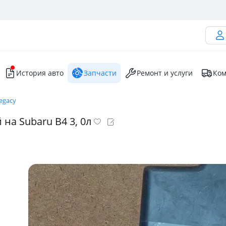
История авто
Запчасти
Ремонт и услуги
Ком
egacy
на Subaru B4 3, 0л