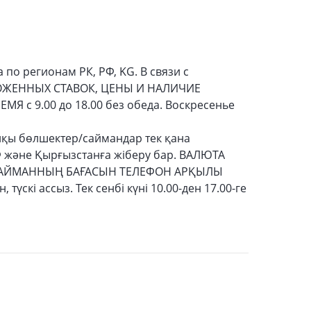
по регионам РК, РФ, KG. В связи с
ОЖЕННЫХ СТАВОК, ЦЕНЫ И НАЛИЧИЕ
 с 9.00 до 18.00 без обеда. Воскресенье
лқы бөлшектер/саймандар тек қана
Ф және Қырғызстанға жіберу бар. ВАЛЮТА
АЙМАННЫҢ БАҒАСЫН ТЕЛЕФОН АРҚЫЛЫ
түскі ассыз. Тек сенбі күні 10.00-ден 17.00-ге