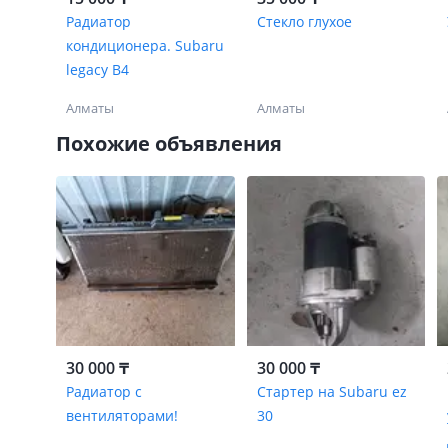
Радиатор
Стекло глухое
кондиционера. Subaru
legacy B4
Алматы
Алматы
Похожие объявления
30 000 ₸
30 000 ₸
Радиатор с
Стартер на Subaru ez
вентиляторами!
30