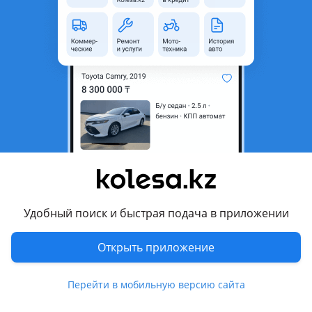
область
Состояние
Новая
Есть доставка
Да
Комментарий продавца
Гидромуфта на акпп 722.9 м274 новая привезеная из
Японии цену и наличие уточняйте по телефону
Перевести
Похожие объявления
Удобный поиск и быстрая подача в приложении
Открыть приложение
Перейти в мобильную версию сайта