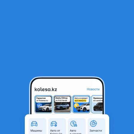
RU
Открыть приложение
1
/
3
Гидрамуфта акпп 722.9 м274
180 000 ₸
Город
Алматы, Алматинская