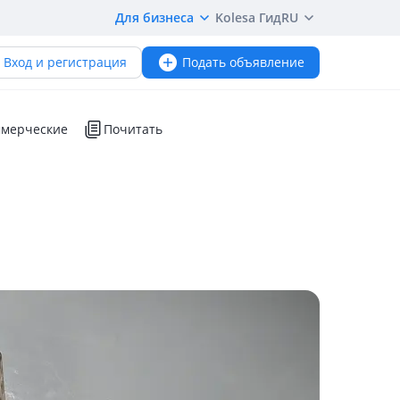
Для бизнеса
Kolesa Гид
RU
Вход и регистрация
Подать объявление
мерческие
Почитать