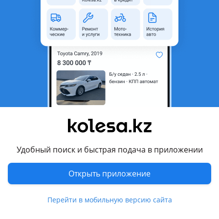
область
Состояние
Б/y
Комментарий продавца
Компьютер батареи хонда инсайт
Перевести
Другие объявления продавца
igor
Удобный поиск и быстрая подача в приложении
Запчасти
Открыть приложение
Автозапчасти
185
2 августа 2026 г.
Пожаловаться
Перейти в мобильную версию сайта