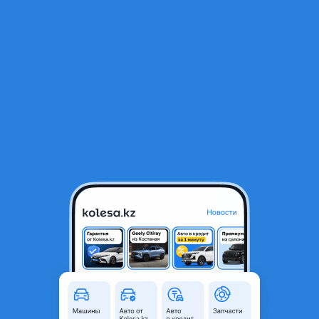
RU
Открыть приложение
В начало
1
/
2
Компьютер батареи хонда инсайт
15 000 ₸
Город
Алматы, Алматинская