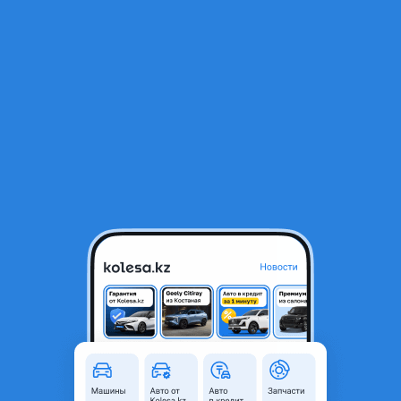
RU
Открыть приложение
1
/
4
Гур насос для ACCENT
35 000 ₸
Город
Алматы, Алматинская