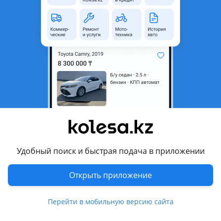
область
Состояние
Б/y
Есть доставка
Да
Комментарий продавца
Привозные, комплект 30000
Перевести
Другие объявления продавца
Magik Force Avto Parts
Удобный поиск и быстрая подача в приложении
Запчасти
Открыть приложение
Автозапчасти
522
Перейти в мобильную версию сайта
Авто на разбор
1