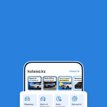
RU
Открыть приложение
1
/
4
Обшивки багажника
30 000 ₸
Город
Алматы, Алматинская