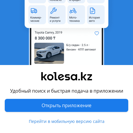
область
Состояние
Б/y
Оригинальность
Оригинал
Код запчасти
D1280
Возможна рассрочка или
Да
кредит
Есть доставка
Да
Комментарий продавца
Привозная акпп в отличном состоянии!
Удобный поиск и быстрая подача в приложении
Описание товара: АКПП
Открыть приложение
Маркировка двигателя — BBJ
Объём — V3.0
Маркировка кпп — 5HP-19 GBH
Перейти в мобильную версию сайта
Привод — 4WD