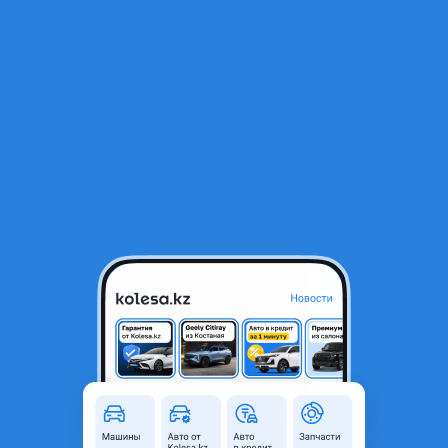
RU
Открыть приложение
1
/
7
Привозная акпп BBJ V3.0
250 000 ₸
Город
Астана, Акмолинская