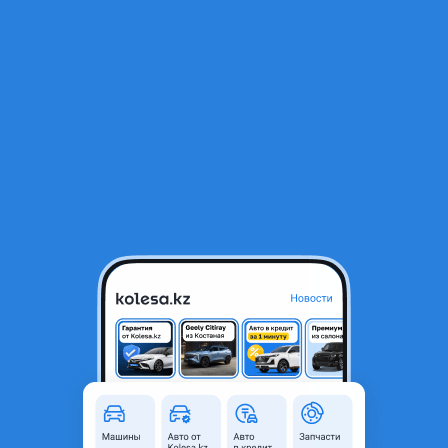
RU
Открыть приложение
В начало
1
/
2
АКПП
1 000 ₸
Город
Алматы, Алматинская