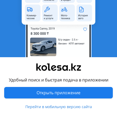
область
Состояние
Б/y
Код запчасти
Двигатель
Есть доставка
Да
Комментарий продавца
Вариатор АКПП генератор стартера компрессор
кондиционера двигателя
Перевести
Удобный поиск и быстрая подача в приложении
Другие объявления продавца
Авто разбор
Открыть приложение
Машины
Перейти в мобильную версию сайта