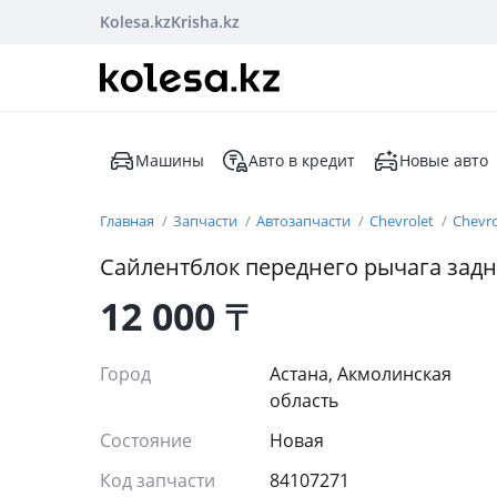
Kolesa.kz
Krisha.kz
Машины
Авто в кредит
Новые авто
Главная
Запчасти
Автозапчасти
Chevrolet
Chevro
Сайлентблок переднего рычага зад
12 000
₸
Город
Астана, Акмолинская
область
Состояние
Новая
Код запчасти
84107271