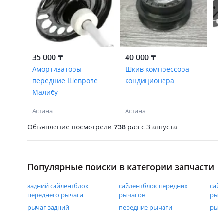
35 000 ₸
40 000 ₸
Амортизаторы
Шкив компрессора
передние Шевроле
кондиционера
Малибу
Астана
Астана
Объявление посмотрели
738
раз
c 3 августа
Популярные поиски в категории запчасти
задний сайлентблок
сайлентблок передних
са
переднего рычага
рычагов
ры
рычаг задний
передние рычаги
ры