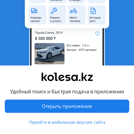
неактуальным.
Город
Алматы, Алматинская
область
Состояние
Б/y
Комментарий продавца
Контрактные запчасти. Работаем с регионами.
Перевести
Удобный поиск и быстрая подача в приложении
Другие объявления продавца
Auto parts
Открыть приложение
Запчасти
Перейти в мобильную версию сайта
Автозапчасти
204