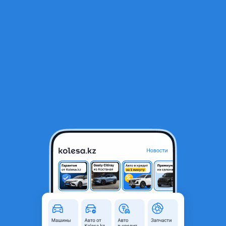
RU
Открыть приложение
В начало
1
/
2
Бампер задний
75 000 ₸
Объявление находится в архиве и может быть