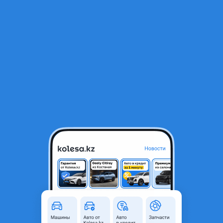
RU
Открыть приложение
1
/
3
Фонарь задний правый хода соната 19-23г
111 222 ₸
Город
Астана, Акмолинская