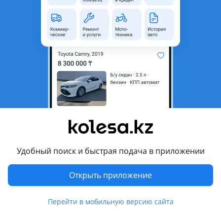
область
Состояние
Б/y
Комментарий продавца
Фонарь заднего хода б/у оригинал без дефектов! Хёндай
Соната 2019-2023г. Стоимость и наличие уточняйте.
Можно и другие детали по кузову на заказ.
Перевести
Другие объявления продавца
Удобный поиск и быстрая подача в приложении
01
Открыть приложение
Запчасти
Автозапчасти
141
Перейти в мобильную версию сайта