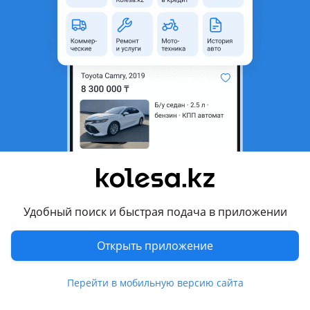
область
Состояние
Б/y
Комментарий продавца
Задний бампер свежедоставлен из Японии
Перевести
Другие объявления продавца
JCI PART
Удобный поиск и быстрая подача в приложении
Запчасти
Открыть приложение
Автозапчасти
1283
Диски
439
Перейти в мобильную версию сайта