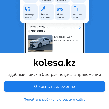
неактуальным.
Город
Алматы, Алматинская
область
Состояние
Б/y
Оригинальность
Оригинал
Возможна рассрочка или
Да
кредит
Есть доставка
Да
Подходит на авто
Удобный поиск и быстрая подача в приложении
Honda Elysion
Открыть приложение
2004 - 2006 1 поколение, 2006 - 2008 1 поколение
рестайлинг
Перейти в мобильную версию сайта
Комментарий продавца