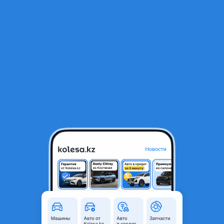
RU
Открыть приложение
В начало
1
/
2
Механизм сдвижной двери на Хонда Элизион 2004-2008
40 000 ₸
Объявление находится в архиве и может быть