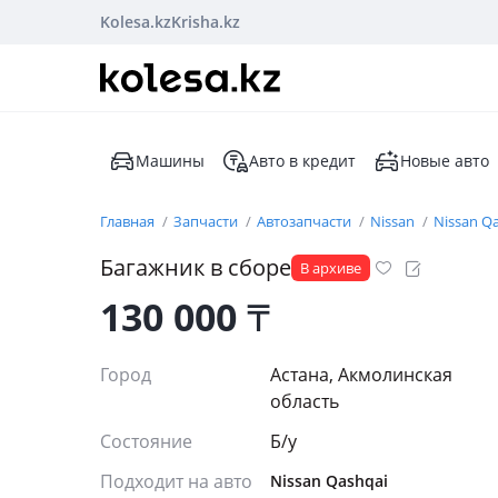
Kolesa.kz
Krisha.kz
Машины
Авто в кредит
Новые авто
Главная
Запчасти
Автозапчасти
Nissan
Nissan Q
Багажник в сборе
В архиве
130 000
₸
Город
Астана, Акмолинская
область
Состояние
Б/y
Подходит на авто
Nissan Qashqai