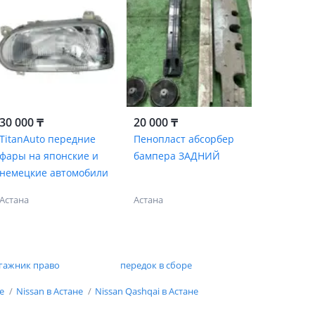
30 000 ₸
20 000 ₸
TitanAuto передние
Пенопласт абсорбер
фары на японские и
бампера ЗАДНИЙ
немецкие автомобили
Астана
Астана
гажник право
передок в сборе
не
Nissan в Астане
Nissan Qashqai в Астане