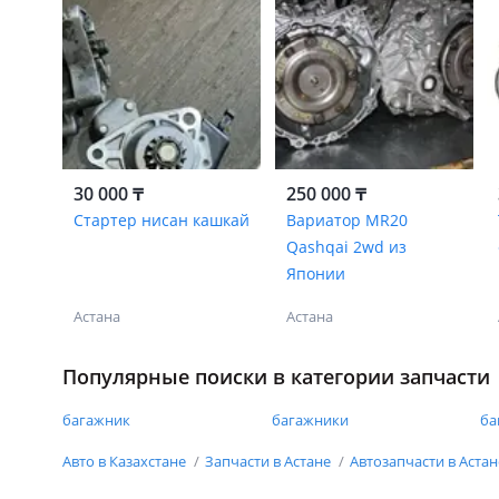
30 000 ₸
250 000 ₸
Стартер нисан кашкай
Вариатор MR20
Qashqai 2wd из
Японии
Астана
Астана
Популярные поиски в категории запчасти
багажник
багажники
ба
Авто в Казахстане
Запчасти в Астане
Автозапчасти в Аста