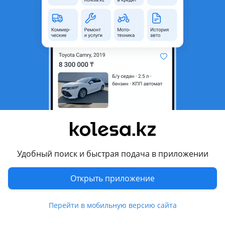
область
Состояние
Б/y
Есть доставка
Да
Подходит на авто
Toyota Camry
2001 - 2004 XV30, 2004 - 2006 XV30 рестайлинг (V35)
Комментарий продавца
Привозные бампера на Тойота камри 30-35
Удобный поиск и быстрая подача в приложении
Отправка по всем регионам
В отличном состоянии
Открыть приложение
Можете написать нам мы отправим фото и видео
Наш адрес: ул. Аспандияр Кенжин 5
Авто разбор Aisha Auto
Перейти в мобильную версию сайта
Перевести