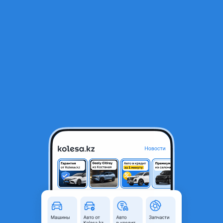
RU
Открыть приложение
1
/
3
Бампер передний тойота камри
80 000 ₸
Город
Астана, Акмолинская