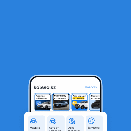
RU
Открыть приложение
1
/
4
Диски на Мерседес GLE, GLE COUPE. С 2021 по Н. В.
600 000 ₸
Город
Алматы, Алматинская