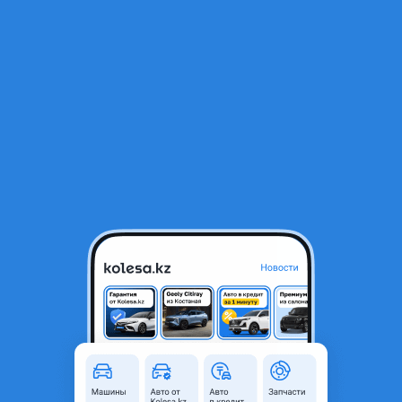
RU
Открыть приложение
1
/
3
Бампер передний Тойота Лэнд Крузер Прадо
46 000 ₸
Объявление находится в архиве и может быть