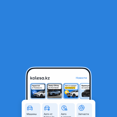
RU
Открыть приложение
В начало
1
/
2
Редуктор задний.
60 000 ₸
Город
Алматы, Алматинская