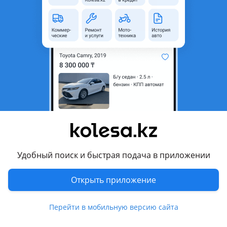
область
Состояние
Б/y
Комментарий продавца
Редуктор задний 41/9, 41/10, 43/10
Перевести
Другие объявления продавца
Avto Zapchasti
Удобный поиск и быстрая подача в приложении
Запчасти
Открыть приложение
Автозапчасти
1440
Запчасти на коммерческие
3
Перейти в мобильную версию сайта