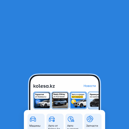
RU
Открыть приложение
1
/
5
Диски R-17*5*114.3 et + 50 j7 Цо60.1 в наличии Astana
250 000 ₸
Город
Астана, Акмолинская