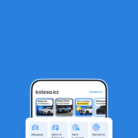
RU
Открыть приложение
1
/
7
Летние шины Bridgestone Dueler 684 275/50 R22
220 000 ₸
Объявление находится в архиве и может быть