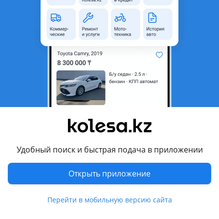
неактуальным.
Город
Алматы, Алматинская
область
Состояние
Новая
Сезонность
Летние
Ширина
275 мм
Высота профиля
50
Диаметр
R22
Есть доставка
Да
Удобный поиск и быстрая подача в приложении
Комментарий продавца
Открыть приложение
Летние шины
Bridgestone Dueler 684 275/50 R22
Перейти в мобильную версию сайта