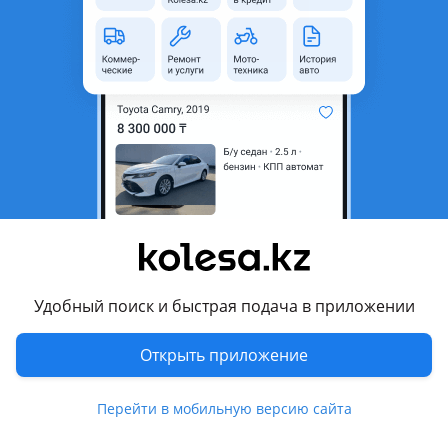
область
Состояние
Новая
Код запчасти
MD173402
Подходит на авто
Mitsubishi Delica
1994 - 1997 4 поколение, 1997 - 2007 4 поколение
рестайлинг
Комментарий продавца
Свечные провода на 6G72
Удобный поиск и быстрая подача в приложении
Фирма Linx
Хорошего качества
Открыть приложение
Перевести
Перейти в мобильную версию сайта
Другие объявления продавца