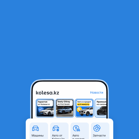
RU
Открыть приложение
В начало
1
/
2
Свечные провода
190 ₸
Город
Алматы, Алматинская