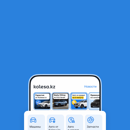
RU
Открыть приложение
1
/
14
Подножки Ssangyong
55 000 ₸
Город
Костанай, Костанайская