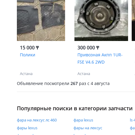
15 000 ₸
300 000 ₸
Полики
Привозная Акпп 1UR-
FSE V4.6 2WD
Астана
Астана
Объявление посмотрели
267
раз
c 4 августа
Популярные поиски в категории запчасти
фара на лексус лс 460
фара lexus
ls 
фары lexus
фары на лексус
фа