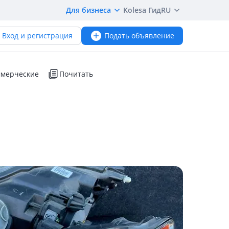
Для бизнеса
Kolesa Гид
RU
Вход и регистрация
Подать объявление
мерческие
Почитать