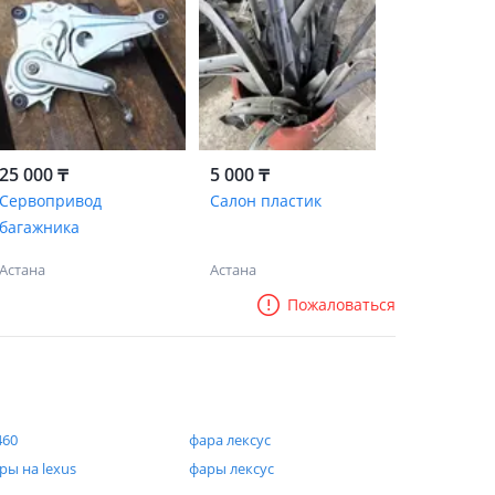
25 000 ₸
5 000 ₸
Сервопривод
Салон пластик
багажника
Астана
Астана
Пожаловаться
460
фара лексус
ры на lexus
фары лексус