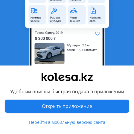
область
Состояние
Б/y
Комментарий продавца
Rx 350 harrier стёкла боковые. Цену уточнить
Перевести
Другие объявления продавца
Караганда
Удобный поиск и быстрая подача в приложении
Запчасти
Открыть приложение
Автозапчасти
522
1 августа 2026 г.
Пожаловаться
Перейти в мобильную версию сайта