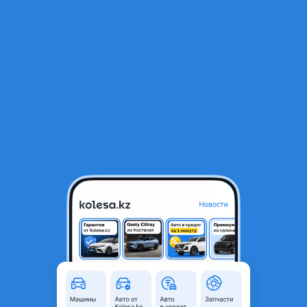
RU
Открыть приложение
1
/
7
Стекло боковое harrier листайте фото
17 000 ₸
Город
Караганда, Карагандинская