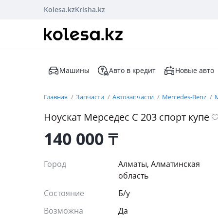
Kolesa.kz
Krisha.kz
Машины
Авто в кредит
Новые авто
Главная
Запчасти
Автозапчасти
Mercedes-Benz
M
Ноускат Мерседес С 203 спорт купе
140 000
₸
Город
Алматы, Алматинская
область
Состояние
Б/y
Возможна
Да