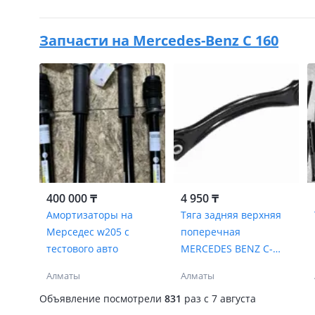
Запчасти на
Mercedes-Benz C 160
400 000 ₸
4 950 ₸
Амортизаторы на
Тяга задняя верхняя
Мерседес w205 с
поперечная
тестового авто
MERCEDES BENZ C-
CLASS W203 00-07
Алматы
Алматы
Объявление посмотрели
831
раз
c 7 августа