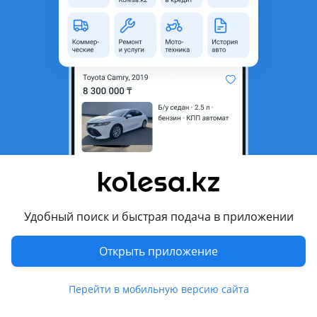
неактуальным.
Город
Караганда, Карагандинская
область
Состояние
Б/y
Комментарий продавца
Цену уточняйте бу оригинал зеркала
Перевести
Удобный поиск и быстрая подача в приложении
Другие объявления продавца
777
Открыть приложение
Запчасти
Перейти в мобильную версию сайта
Автозапчасти
849