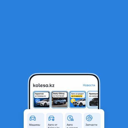
RU
Открыть приложение
1
/
3
Зеркала камри 40 америка
25 000 ₸
Объявление находится в архиве и может быть