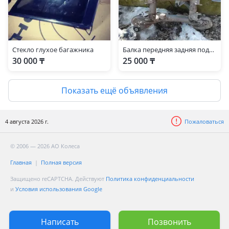
Стекло глухое багажника
Балка передняя задняя подрамник range rover
30 000 ₸
25 000 ₸
Показать ещё объявления
4 августа 2026 г.
Пожаловаться
© 2006 — 2026 АО Колеса
Главная
Полная версия
Защищено reCAPTCHA. Действуют
Политика конфиденциальности
и
Условия использования Google
Написать
Позвонить