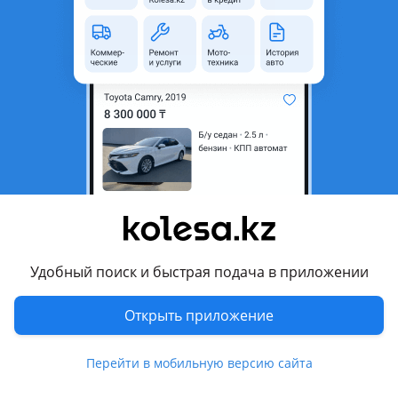
область
Состояние
Б/y
Комментарий продавца
Продаем запчасти из Японии с минимальными пробегами.
Цены и наличие уточняйте.
Перевести
Другие объявления продавца
камиль
Удобный поиск и быстрая подача в приложении
Машины
Открыть приложение
Легковые
1
Перейти в мобильную версию сайта
Запчасти