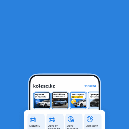
RU
Открыть приложение
1
/
4
Педаль газа ленд ровер L322
30 000 ₸
Город
Алматы, Алматинская