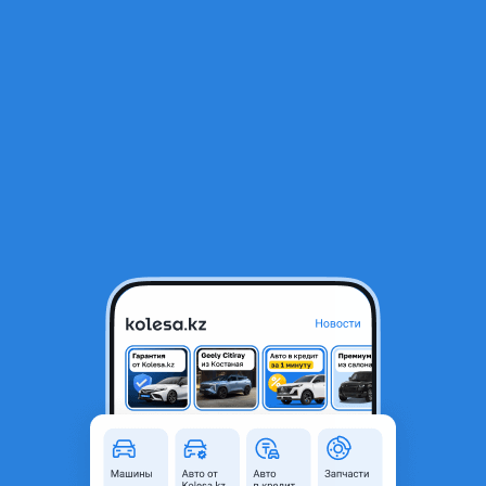
RU
Открыть приложение
В начало
1
/
2
Бампер
50 000 ₸
Город
Караганда, Карагандинская