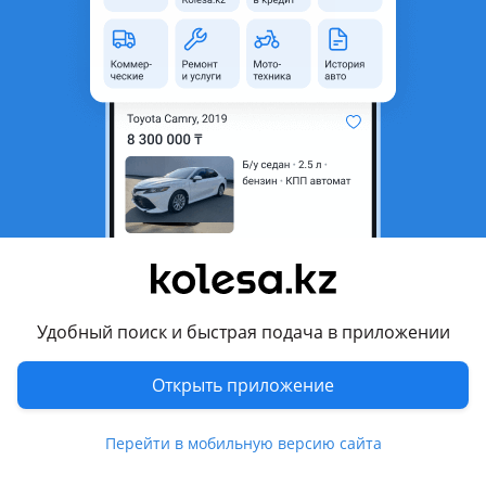
область
Состояние
Б/y
Комментарий продавца
Бампер передний из Германии
Перевести
Другие объявления продавца
хозяин
Удобный поиск и быстрая подача в приложении
Запчасти
Открыть приложение
Автозапчасти
181
Перейти в мобильную версию сайта
Похожие объявления