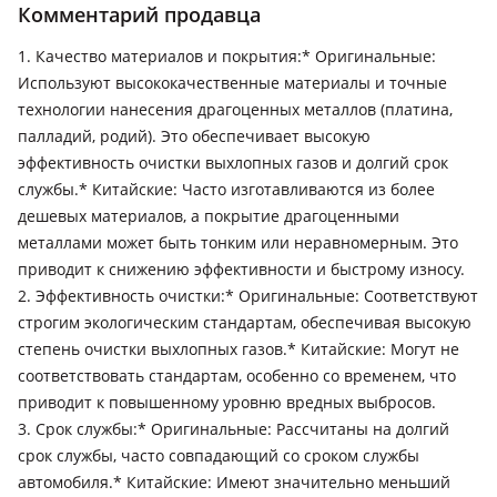
Комментарий продавца
Mercedes-Benz S 350
2020 - н.в. W223, 2017 - 2020 W222/C217/A217 рестайлинг,
1. Качество материалов и покрытия:* Оригинальные:
2013 - 2017 W222/C217/A217, 2009 - 2013 W221 рестайлинг,
Используют высококачественные материалы и точные
2005 - 2009 W221, 2002 - 2005 W220 рестайлинг, 1994 - 1996
технологии нанесения драгоценных металлов (платина,
W140/C140 рестайлинг, 1972 - 1980 W116, 1965 - 1972
палладий, родий). Это обеспечивает высокую
W108/W109
эффективность очистки выхлопных газов и долгий срок
Mercedes-Benz S 400
службы.* Китайские: Часто изготавливаются из более
2020 - н.в. W223, 2017 - 2020 W222/C217/A217 рестайлинг,
дешевых материалов, а покрытие драгоценными
2013 - 2017 W222/C217/A217, 2009 - 2013 W221 рестайлинг,
2002 - 2005 W220 рестайлинг, 1998 - 2002 W220, 1991 - 1993
металлами может быть тонким или неравномерным. Это
W140/C140
приводит к снижению эффективности и быстрому износу.
2. Эффективность очистки:* Оригинальные: Соответствуют
Mercedes-Benz S 430
строгим экологическим стандартам, обеспечивая высокую
2002 - 2005 W220 рестайлинг, 1998 - 2002 W220
степень очистки выхлопных газов.* Китайские: Могут не
Mercedes-Benz S 450
соответствовать стандартам, особенно со временем, что
приводит к повышенному уровню вредных выбросов.
2026 - н.в. W223 рестайлинг, 2020 - н.в. W223, 2017 - 2020
W222/C217/A217 рестайлинг, 2009 - 2013 W221 рестайлинг,
3. Срок службы:* Оригинальные: Рассчитаны на долгий
2005 - 2009 W221, 1972 - 1980 W116, 1965 - 1972 W108/W109
срок службы, часто совпадающий со сроком службы
автомобиля.* Китайские: Имеют значительно меньший
Mercedes-Benz S 500