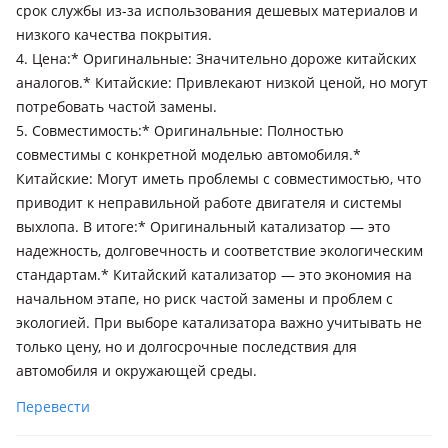
срок службы из-за использования дешевых материалов и
2020 - н.в. W223, 2009 - 2013 W221 рестайлинг, 2013 - 2017
низкого качества покрытия.
W222/C217/A217, 2005 - 2009 W221, 2002 - 2005 W220
4. Цена:* Оригинальные: Значительно дороже китайских
рестайлинг, 1998 - 2002 W220, 1996 - 1999 W140 [2-й
аналогов.* Китайские: Привлекают низкой ценой, но могут
рестайлинг], 1994 - 1996 W140/C140 рестайлинг, 1991 - 1993
потребовать частой замены.
W140/C140, 1979 - 1991 W126 / C126
Mercedes-Benz S 550
5. Совместимость:* Оригинальные: Полностью
2005 - 2009 W221
совместимы с конкретной моделью автомобиля.*
Китайские: Могут иметь проблемы с совместимостью, что
Mercedes-Benz S 600
приводит к неправильной работе двигателя и системы
2017 - 2020 W222/C217/A217 рестайлинг, 2013 - 2017
выхлопа. В итоге:* Оригинальный катализатор — это
W222/C217/A217, 2005 - 2009 W221, 2009 - 2013 W221
надежность, долговечность и соответствие экологическим
рестайлинг, 2002 - 2005 W220 рестайлинг, 1998 - 2002 W220,
стандартам.* Китайский катализатор — это экономия на
1996 - 1999 W140 [2-й рестайлинг], 1994 - 1996 W140/C140
начальном этапе, но риск частой замены и проблем с
рестайлинг, 1991 - 1993 W140/C140
Mercedes-Benz S 63 AMG
экологией. При выборе катализатора важно учитывать не
2020 - н.в. W223, 2017 - 2020 W222/C217/A217 рестайлинг,
только цену, но и долгосрочные последствия для
2013 - 2017 W222/C217/A217, 2009 - 2013 W221 рестайлинг,
автомобиля и окружающей среды.
2005 - 2009 W221, 1998 - 2002 W220, 1972 - 1980 W116, 1965 -
1972 W108/W109
Перевести