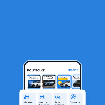
RU
Открыть приложение
В начало
1
/
2
Катализаторы
1 000 ₸
Город
Алматы, Алматинская