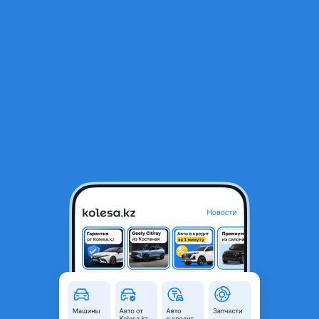
RU
Открыть приложение
1
/
10
Пластик салона
5 000 ₸
Объявление находится в архиве и может быть