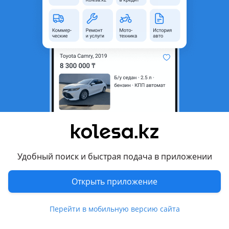
область
Состояние
Новая
Комментарий продавца
Toyota Corolla 2014 — (180-кузов)
Хорошое качество (дубликат)
Можете позвонить или написать. Есть отправки по другим
городам. По городу через Яндекс или Индрайвер.
Toyota Corolla 2014 — (180-кузов)
Сапасы жақсы (дубликат)
Удобный поиск и быстрая подача в приложении
Керек заттарыңызды білгіңіз келсе, бізге хабарласып,
немесе нөмірге жазыңыздар. Басқа қалаларға салып
Открыть приложение
жібере аламыз. Қаланың ішінде яндекс немесе индрайвер
арқылы жібере аламыз.
Перейти в мобильную версию сайта
Перевести