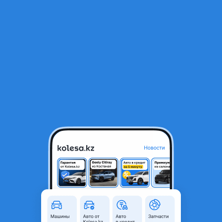
RU
Открыть приложение
1
/
5
Заглушка под крюк — Toyota Corolla 2014 — (180-кузов)
2 000 ₸
Город
Алматы, Алматинская