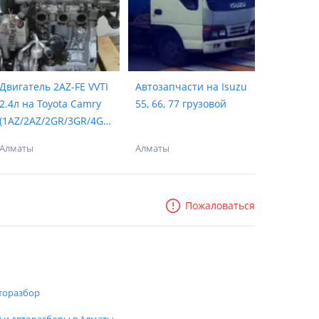
Двигатель 2AZ-FE VVTI
Автозапчасти на Isuzu
2.4л на Toyota Camry
55, 66, 77 грузовой
(1AZ/2AZ/2GR/3GR/4GR
/2AR)
Алматы
Алматы
Пожаловаться
торазбор