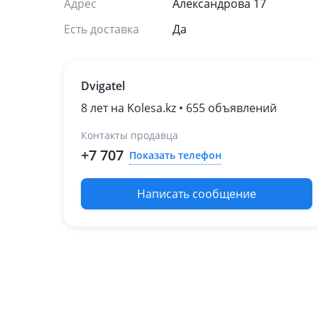
Адрес
Александрова 17
Jeep
Есть доставка
Да
Kia
Mazda
Mitsubishi
Dvigatel
Nissan
8 лет на Kolesa.kz • 655 объявлений
Контакты продавца
+7 707
Показать телефон
Написать сообщение