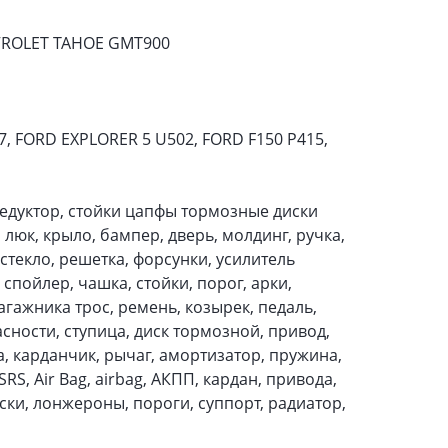
VROLET TAHOE GMT900
, FORD EXPLORER 5 U502, FORD F150 P415,
редуктор, стойки цапфы тормозные диски
 люк, крыло, бампер, дверь, молдинг, ручка,
 стекло, решетка, форсунки, усилитель
спойлер, чашка, стойки, порог, арки,
агажника трос, ремень, козырек, педаль,
сности, ступица, диск тормозной, привод,
а, карданчик, рычаг, амортизатор, пружина,
RS, Air Bag, airbag, АКПП, кардан, привода,
ски, лонжероны, пороги, суппорт, радиатор,