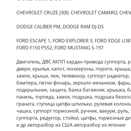
CHEVROLET CRUZE J300, CHEVROLET CAMARO, CHE
DODGE CALIBER PM, DODGE RAM DJ-DS
FORD ESCAPE 1, FORD EXPLORER 3, FORD EDGE U387
FORD F150 P552, FORD MUSTANG S-197
Двигатель, ДВС АКПП кардан привода суппорта, 
двери, крылья, капот, лонжероны, пороги, крыша,
замок, крыша, люк, телевизор, суппорт радиатор,
бампера, петли фонарь, зеркало механизм, фары, 
подкрыльник, защита, балка багажник, крышка, б
панель, торпеда, замок, подушка, подушка безопа
граната, ступица цапфа шпильки, рулевая колонк
чашка, суппорт тормозной, ручник, вакуум, руль, S
суппорта, редуктор, стойки, цапфы, тормозные ди
и др авторазбор из США авторазбор из японии