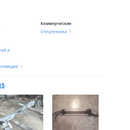
Коммерческие
7
Спецтехника
1
тей и
льтимедиа
1
15