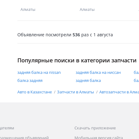
Алматы
Алматы
Объявление посмотрели
536
раз
c 1 августа
Популярные поиски в категории запчасти
задняя балка на nissan
задняя балка на ниссан
ба
балка задняя
задняя балка
ба
Авто в Казахстане
Запчасти в Алматы
Автозапчасти в Алм
дателям
Скачать приложение
 размещения объявлений
Мобильная версия сайта