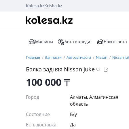
Kolesa.kz
Krisha.kz
Машины
Авто в кредит
Новые авто
Главная
Запчасти
Автозапчасти
Nissan
Nissan Ju
Балка задняя Nissan Juke
100 000
₸
Город
Алматы, Алматинская
область
Состояние
Б/y
Есть доставка
Да