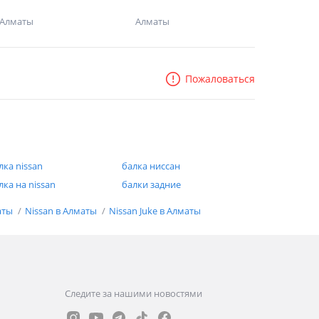
Алматы
Алматы
Пожаловаться
лка nissan
балка ниссан
лка на nissan
балки задние
аты
Nissan в Алматы
Nissan Juke в Алматы
Следите за нашими новостями