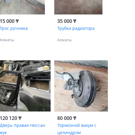
15 000 ₸
35 000 ₸
Трос ручника
Трубка радиатора
Алматы
Алматы
120 120 ₸
80 000 ₸
Дверь правая Ниссан
Тормозной вакум с
жук
целиндром