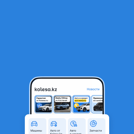
RU
Открыть приложение
В начало
1
/
2
5hp18 акпп автомат бмв чёрная бирка
330 000 ₸
Город
Алматы, Алматинская