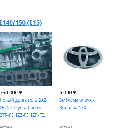
E140/150 (E15)
750 000 ₸
5 000 ₸
Новый двигатель 2AZ-
Эмблема значок
FE 2.4 Toyota Camry
Королла 150
2TR-FE 1ZZ-FE 1ZR-FE
1GR-FE 2AR-FE
Астана
Астана