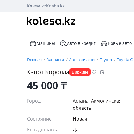
Kolesa.kz
Krisha.kz
Машины
Авто в кредит
Новые авто
Главная
Запчасти
Автозапчасти
Toyota
Toyota Co
Капот Королла
В архиве
45 000
₸
Город
Астана, Акмолинская
область
Состояние
Новая
Есть доставка
Да