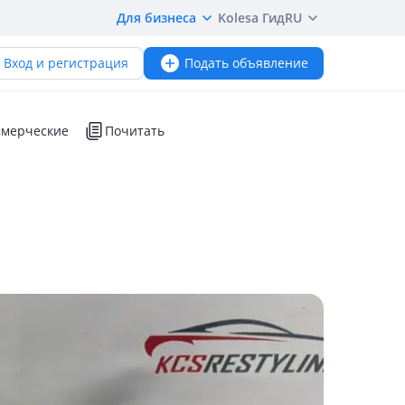
Для бизнеса
Kolesa Гид
RU
Вход и регистрация
Подать объявление
мерческие
Почитать