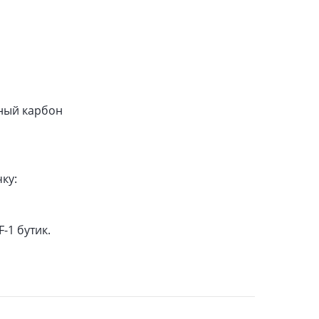
ный карбон
ку:
F-1 бутик.