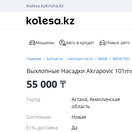
Kolesa.kz
Krisha.kz
Машины
Авто в кредит
Новые авто
Главная
Запчасти
Автозапчасти
BMW
BMW 530
Выхлопные Насадки Akrapovic 101m
55 000
₸
Город
Астана, Акмолинская
область
Состояние
Новая
Есть доставка
Да