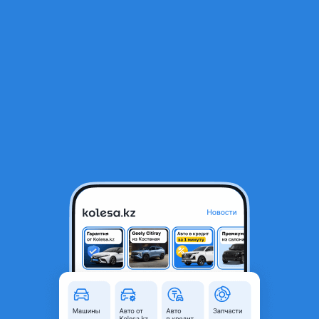
RU
Открыть приложение
1
/
7
Вентилятор печки на Тойота Королла 2000-2008
25 000 ₸
Город
Алматы, Алматинская