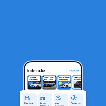
RU
Открыть приложение
В начало
1
/
2
Щиток приборов toyota carina e t22 t30
20 000 ₸
Объявление находится в архиве и может быть