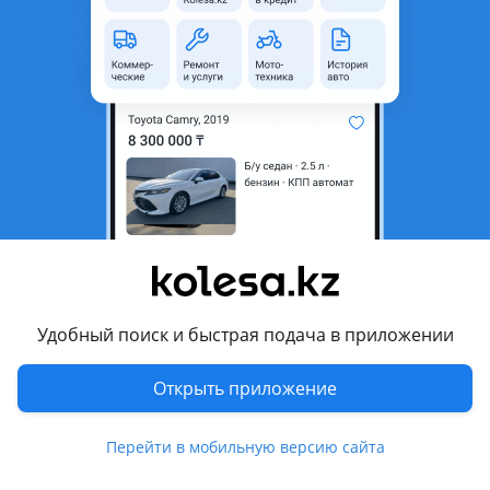
неактуальным.
Город
Алматы, Алматинская
область
Состояние
Б/y
Код запчасти
Щиток
Комментарий продавца
Панель приборов на тойота карина е, отправка в регионы.
Перевести
Удобный поиск и быстрая подача в приложении
Другие объявления продавца
Открыть приложение
автозапчасти
Перейти в мобильную версию сайта
Запчасти