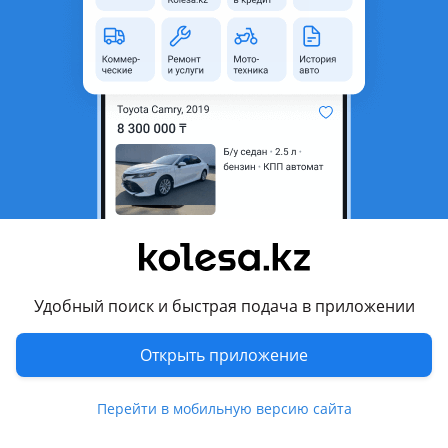
область
Состояние
Б/y
Есть доставка
Да
Комментарий продавца
Абсорбер переднего бампера Range Rover Sport L494 13-17
Перевести
Другие объявления продавца
Range Rover
Удобный поиск и быстрая подача в приложении
Запчасти
Открыть приложение
Автозапчасти
365
Перейти в мобильную версию сайта
Диски
5