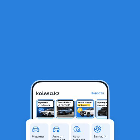
RU
Открыть приложение
В начало
1
/
2
Абсорбер переднего бампера Range Rover Sport L494 13-17
500 ₸
Город
Алматы, Алматинская