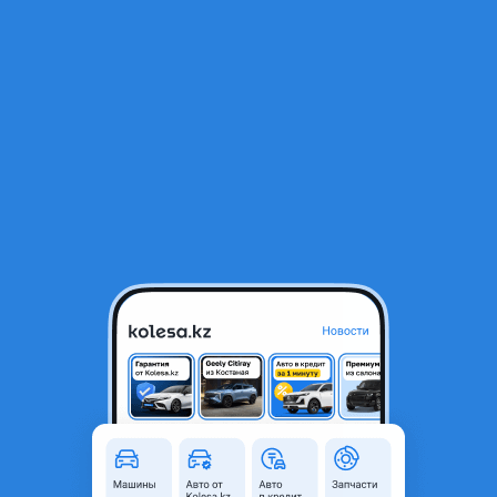
RU
Открыть приложение
1
/
4
РУЛЕВАЯ РЕЙКА НА АВТОМОБИЛИ ХУНДАЙ HYUNDAI GRANDEUR
55 000 ₸
Город
Алматы, Алматинская