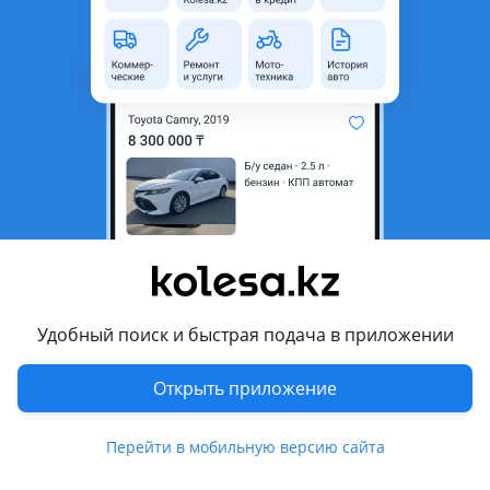
область
Состояние
Новая
Возможна рассрочка или
Да
кредит
Есть доставка
Да
Подходит на авто
Hyundai Grandeur
2002 - 2005 XG рестайлинг, 2005 - 2009 TG, 2009 - 2011 TG
рестайлинг, 2011 - 2016 HG, 2016 - 2019 IG, 2019 - 2022 IG
рестайлинг, 2022 - н.в. 7 поколение, 1998 - 2002 XG
Удобный поиск и быстрая подача в приложении
Комментарий продавца
Открыть приложение
Компания GearGalaxy представляет своим клиентам
огромный ассортимент автозапчастей от разных
Перейти в мобильную версию сайта
производителей. Гарантия на любой товар