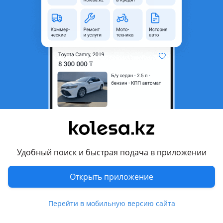
неактуальным.
Город
Алматы, Алматинская
область
Состояние
Б/y
Есть доставка
Да
Комментарий продавца
Привозной из Японии есть рассрочка и red а также
имеется доставка в любой город
Удобный поиск и быстрая подача в приложении
Перевести
Открыть приложение
Другие объявления продавца
Нуржан
Перейти в мобильную версию сайта