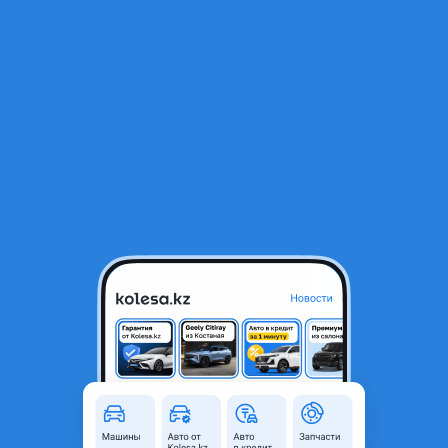
RU
Открыть приложение
1
/
4
Автомат коробка передач на honda vigor, Хонда Вигор
150 000 ₸
Объявление находится в архиве и может быть