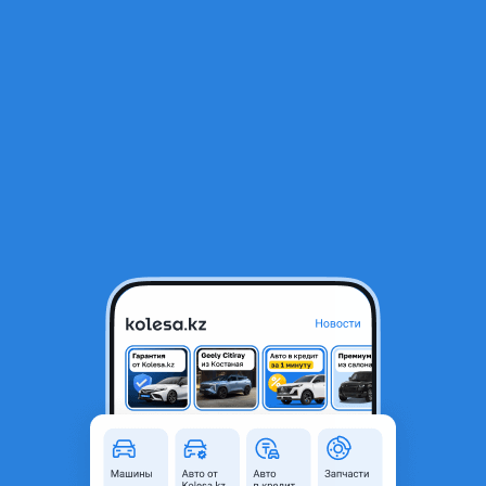
RU
Открыть приложение
1
/
6
Левая Противотуманка фара на Toyota Prado 150 кузов!
15 000 ₸
Город
Алматы, Алматинская