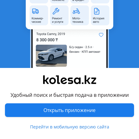
область
Состояние
Новая
Код запчасти
150897
Подходит на авто
Toyota Land Cruiser Prado
2013 - 2017 J150 рестайлинг, 2009 - 2013 J150
Комментарий продавца
Противотуманка фара левая на Toyota Land Cruzer Prado
Удобный поиск и быстрая подача в приложении
150 кузов дубликат хорошего качества по зазорам
подходит как надо отправка по городам РК!
Открыть приложение
Перевести
Перейти в мобильную версию сайта
Другие объявления продавца