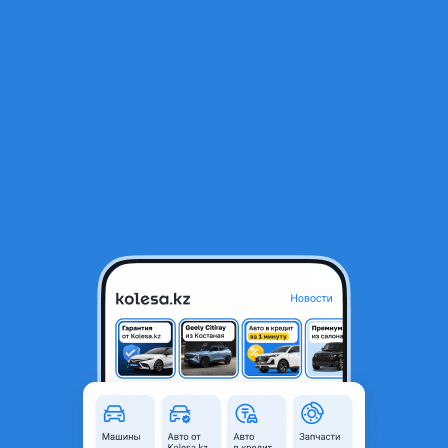
RU
Открыть приложение
1
/
6
Правая Туманка на Kia Rio дубликат хорошего качества!
7 000 ₸
Город
Алматы, Алматинская