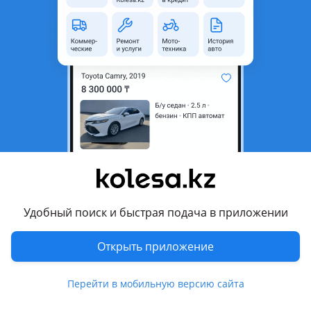
область
Состояние
Новая
Код запчасти
689320
Комментарий продавца
Правая Туманка на Kia Rio дубликат хорошего качества
отправка по городам РК!
Перевести
Другие объявления продавца
Удобный поиск и быстрая подача в приложении
Авторазбор
Открыть приложение
Запчасти
Перейти в мобильную версию сайта
Автозапчасти
641