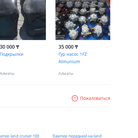
30 000 ₸
35 000 ₸
Подкрылки
Гур насос 1FZ
Almunium
Алматы
Алматы
Пожаловаться
мпер land cruiser 100
бампер передний на land