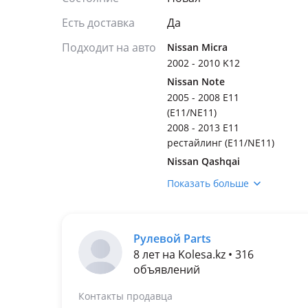
Есть доставка
Да
Подходит на авто
Nissan Micra
2002 - 2010 K12
Nissan Note
2005 - 2008 E11
(E11/NE11)
2008 - 2013 E11
рестайлинг (E11/NE11)
Nissan Qashqai
2006 - 2010 1 поколение
Показать больше
(J10/NJ10/JJ10E)
2010 - 2013 1 поколение
рестайлинг (J10, NJ10,
Рулевой Parts
JJ10E) (J10/NJ10/JJ10E)
8 лет на Kolesa.kz • 316
Nissan Tiida
объявлений
2004 - 2008 C11
2007 - 2014 C11
Контакты продавца
рестайлинг