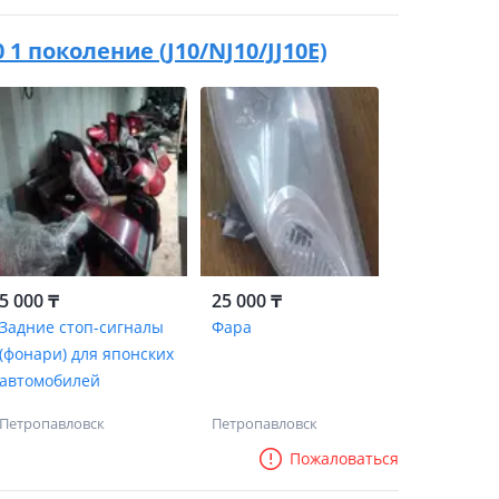
0 1 поколение (J10/NJ10/JJ10E)
5 000 ₸
25 000 ₸
Задние стоп-сигналы
Фара
(фонари) для японских
автомобилей
Петропавловск
Петропавловск
Пожаловаться