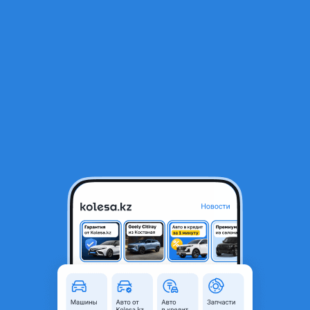
RU
Открыть приложение
1
/
3
Цилиндр сцепления пассат
6 000 ₸
Город
Караганда, Карагандинская