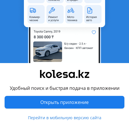
область
Состояние
Б/y
Есть доставка
Да
Подходит на авто
Volkswagen Passat
1988 - 1993 B3, 1993 - 1997 B4
Комментарий продавца
Продаем цилиндр сцепления б/у из Германии пассат б3 б4.
Удобный поиск и быстрая подача в приложении
Цена 6000. Звоните с 10 до 18 кроме воскресенья, в другое
время телефоны выключаются, можете написать на сайте,
Открыть приложение
здесь. Помогаем в отправке по регионам
Перевести
Перейти в мобильную версию сайта