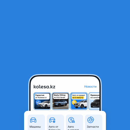
RU
Открыть приложение
В начало
1
/
2
Накладку крышки багажника Nissan Patrol патрол
60 000 ₸
Город
Караганда, Карагандинская