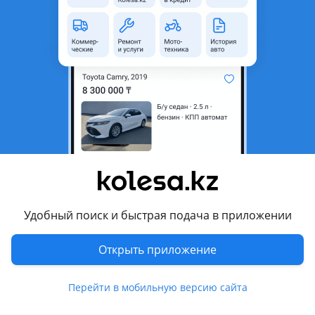
область
Состояние
Новая
Комментарий продавца
Датчики давления в шинах!
Перевести
Другие объявления продавца
Tpms_Service_Kazakhstan
Удобный поиск и быстрая подача в приложении
Запчасти
Открыть приложение
Автозапчасти
199
Аксессуары и мультимедиа
7
Перейти в мобильную версию сайта