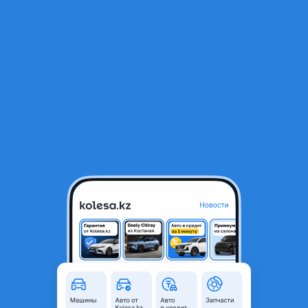
RU
Открыть приложение
В начало
1
/
2
Датчики давления в шинах!
10 000 ₸
Город
Актобе, Актюбинская