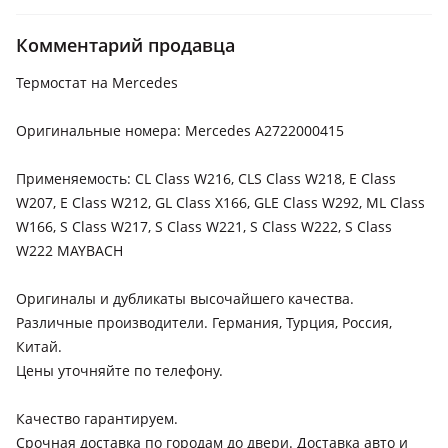
Mercedes-Benz E 500
Комментарий продавца
2013 - 2017 W212/S212/C207/A207 рестайлинг
Термостат на Mercedes
Mercedes-Benz G 350
Mercedes-Benz G 500
Оригинальные номера: Mercedes A2722000415
Mercedes-Benz ML 350
Применяемость: CL Class W216, CLS Class W218, E Class
Mercedes-Benz ML 500
W207, E Class W212, GL Class X166, GLE Class W292, ML Class
W166, S Class W217, S Class W221, S Class W222, S Class
Mercedes-Benz S 350
W222 MAYBACH
Mercedes-Benz S 500
Оригиналы и дубликаты высочайшего качества.
Различные производители. Германия, Турция, Россия,
Китай.
Цены уточняйте по телефону.
Качество гарантируем.
Срочная доставка по городам до двери. Доставка авто и