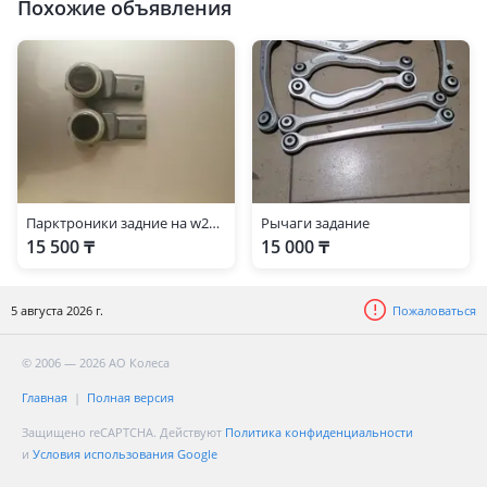
Похожие объявления
Парктроники задние на w221, W216, W166, W463
Рычаги задание
15 500 ₸
15 000 ₸
5 августа 2026 г.
Пожаловаться
© 2006 — 2026 АО Колеса
Главная
Полная версия
Защищено reCAPTCHA. Действуют
Политика конфиденциальности
и
Условия использования Google