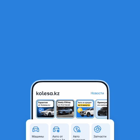
RU
Открыть приложение
1
/
3
Термостат Mercedes W221
20 000 ₸
Город
Астана, Акмолинская